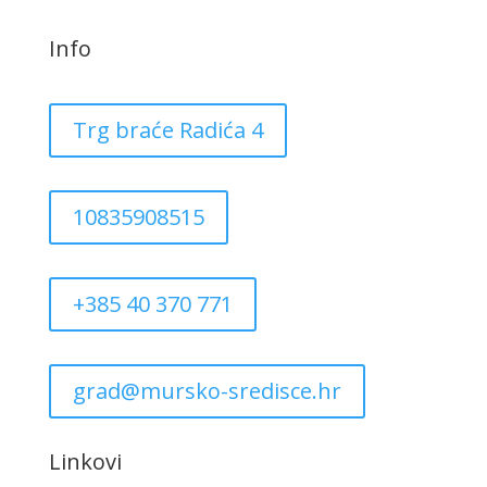
Info
Trg braće Radića 4
10835908515
+385 40 370 771
grad@mursko-sredisce.hr
Linkovi