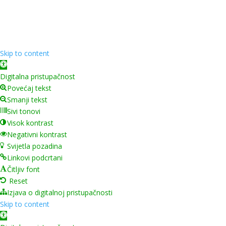
❤️ od
InTeh
Skip to content
Open toolbar
Digitalna pristupačnost
Povećaj tekst
Smanji tekst
Sivi tonovi
Visok kontrast
Negativni kontrast
Svijetla pozadina
Linkovi podcrtani
Čitljiv font
Reset
Izjava o digitalnoj pristupačnosti
Skip to content
Open toolbar