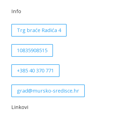
Info
Trg braće Radića 4
10835908515
+385 40 370 771
grad@mursko-sredisce.hr
Linkovi