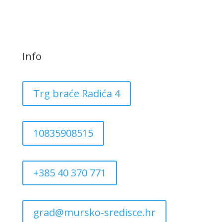
Info
Trg braće Radića 4
10835908515
+385 40 370 771
grad@mursko-sredisce.hr