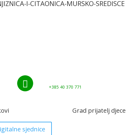
KNJIZNICA-I-CITAONICA-MURSKO-SREDISCE
Početna
Novosti
Udruge i klubovi
Grad
Kontakti
Gospodarstvo
Nazovite nas:

+385 40 370 771
kovi
Grad prijatelj djece
igitalne sjednice