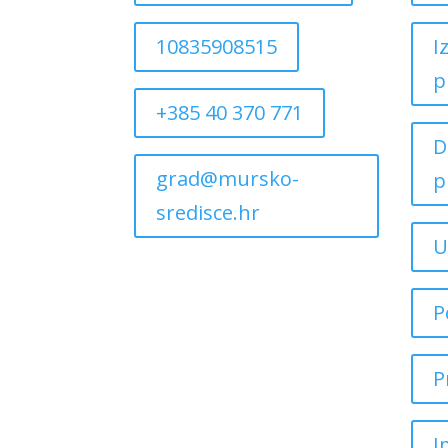
10835908515
I
p
+385 40 370 771
D
grad@mursko-
p
sredisce.hr
U
P
P
I