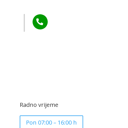
Murs Ekom
Tel:

+385 40 370 771
CZK Rudar
Radno vrijeme
Pon 07:00 – 16:00 h