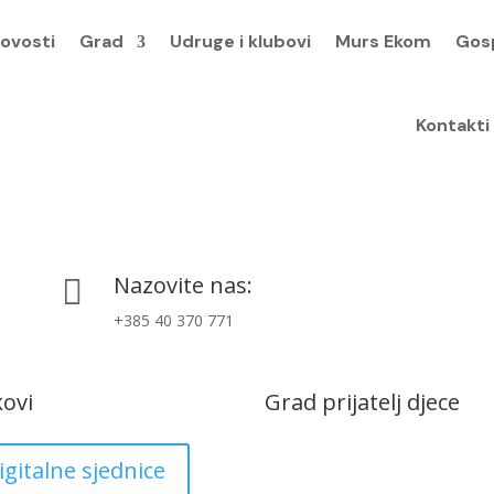
ovosti
Grad
Udruge i klubovi
Murs Ekom
Gos
Kontakti
Nazovite nas:

+385 40 370 771
kovi
Grad prijatelj djece
igitalne sjednice