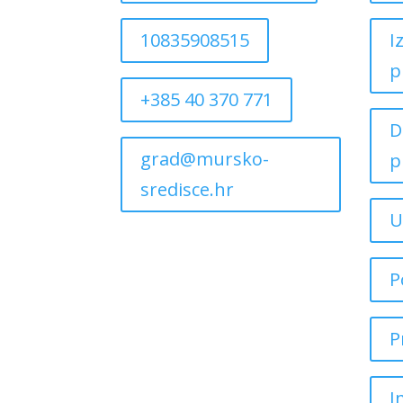
10835908515
I
p
+385 40 370 771
D
grad@mursko-
p
sredisce.hr
U
P
P
I