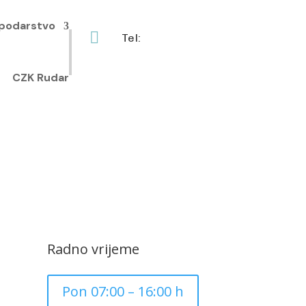
podarstvo

Tel:
+385 40 370 771
CZK Rudar
Radno vrijeme
Pon 07:00 – 16:00 h