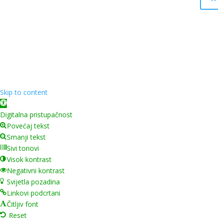
Skip to content
Open toolbar
Digitalna pristupačnost
Povećaj tekst
Smanji tekst
Sivi tonovi
Visok kontrast
Negativni kontrast
Svijetla pozadina
Linkovi podcrtani
Čitljiv font
Reset