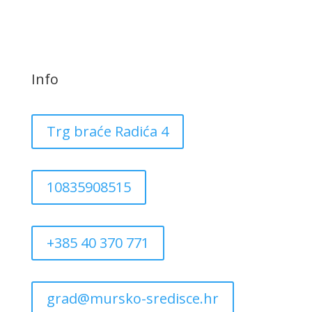
Info
Trg braće Radića 4
10835908515
+385 40 370 771
grad@mursko-sredisce.hr