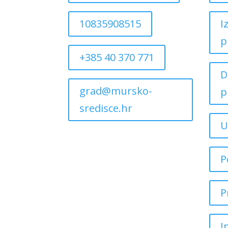
10835908515
I
p
+385 40 370 771
D
grad@mursko-
p
sredisce.hr
U
P
P
I