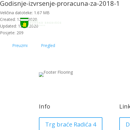
Godisnje-izvrsenje-proracuna-za-2018-1
Početna
Novosti
Veličina datoteke: 1.67 MB
Created: 12.08.2020
Updated: 12.08.2020
Posjete: 209
Preuzmi
Pregled
Info
Lin
Trg braće Radića 4
D