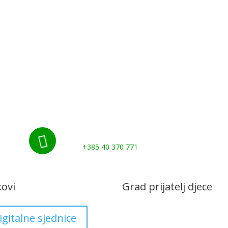
Udruge i klubovi
Murs Ekom
Grad
Gospod
Kontakti
Nazovite nas:

+385 40 370 771
kovi
Grad prijatelj djece
igitalne sjednice