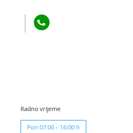
arstvo
Tel:

+385 40 370 771
CZK Rudar
Radno vrijeme
Pon 07:00 – 16:00 h