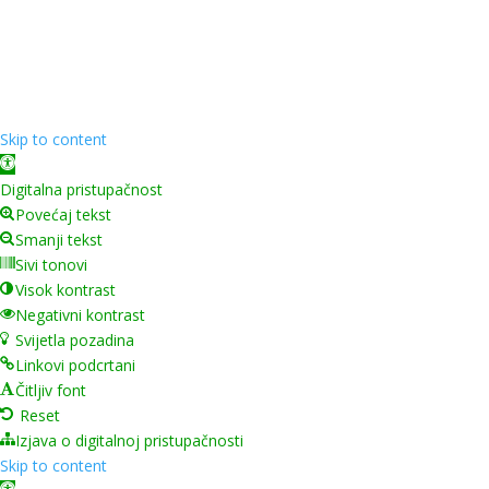
Copyright ©
2026
Grad Mursko Središće | Razvijeno sa
❤️ od
InTeh
Skip to content
Open toolbar
Digitalna pristupačnost
Povećaj tekst
Smanji tekst
Sivi tonovi
Visok kontrast
Negativni kontrast
Svijetla pozadina
Linkovi podcrtani
Čitljiv font
Reset
Izjava o digitalnoj pristupačnosti
Skip to content