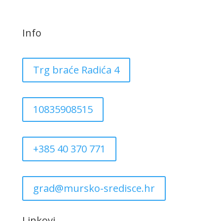
Info
Trg braće Radića 4
10835908515
+385 40 370 771
grad@mursko-sredisce.hr
Linkovi