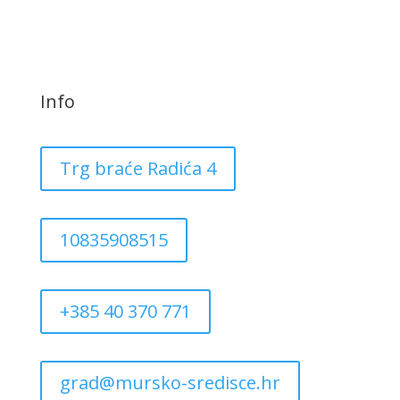
Info
Trg braće Radića 4
10835908515
+385 40 370 771
grad@mursko-sredisce.hr