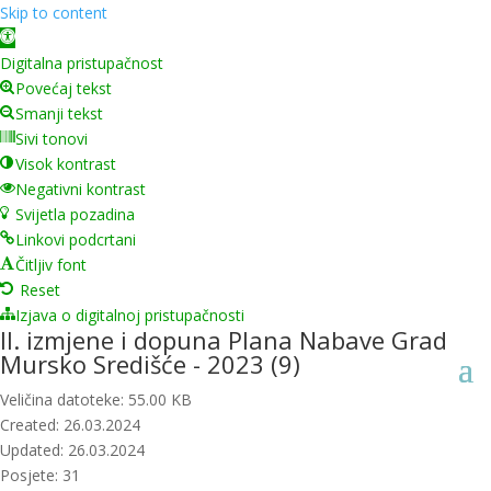
Skip to content
Open toolbar
Digitalna pristupačnost
Povećaj tekst
Smanji tekst
Sivi tonovi
Visok kontrast
Negativni kontrast
Svijetla pozadina
Linkovi podcrtani
Čitljiv font
Reset
Izjava o digitalnoj pristupačnosti
II. izmjene i dopuna Plana Nabave Grad
Mursko Središće - 2023 (9)
Veličina datoteke: 55.00 KB
Created: 26.03.2024
Updated: 26.03.2024
Posjete: 31