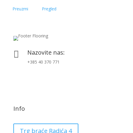
Preuzmi
Pregled
Nazovite nas:

+385 40 370 771
Info
Trg braće Radića 4