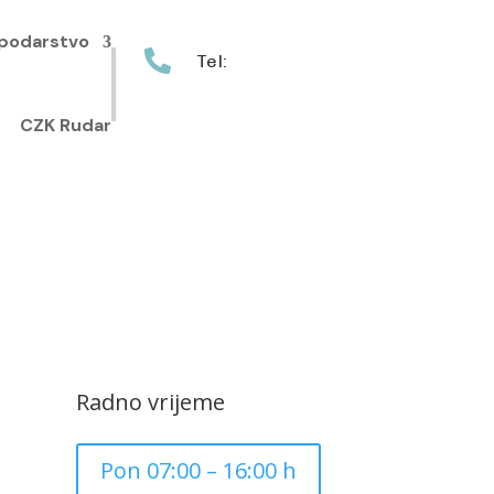
podarstvo

Tel:
+385 40 370 771
CZK Rudar
Radno vrijeme
Pon 07:00 – 16:00 h