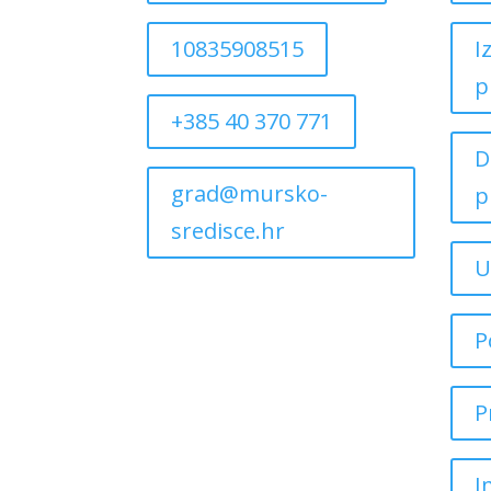
10835908515
I
p
+385 40 370 771
D
grad@mursko-
p
sredisce.hr
U
P
P
I