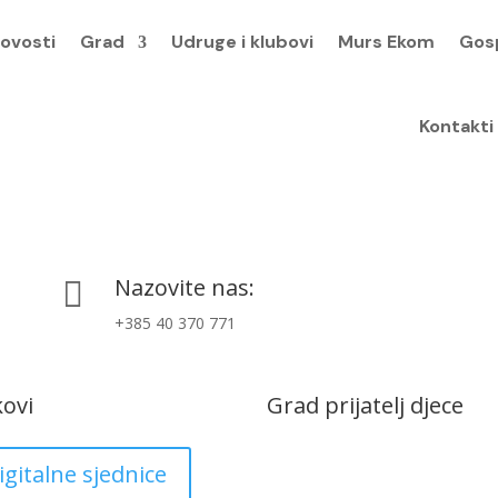
ovosti
Grad
Udruge i klubovi
Murs Ekom
Gos
Kontakti
Nazovite nas:

+385 40 370 771
kovi
Grad prijatelj djece
igitalne sjednice