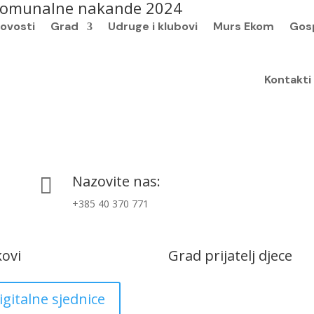
a komunalne nakande 2024
ovosti
Grad
Udruge i klubovi
Murs Ekom
Gos
Kontakti
Nazovite nas:

+385 40 370 771
kovi
Grad prijatelj djece
igitalne sjednice