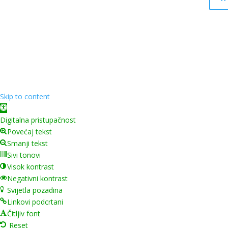
Skip to content
Open toolbar
Digitalna pristupačnost
Povećaj tekst
Smanji tekst
Sivi tonovi
Visok kontrast
Negativni kontrast
Svijetla pozadina
Linkovi podcrtani
Čitljiv font
Reset