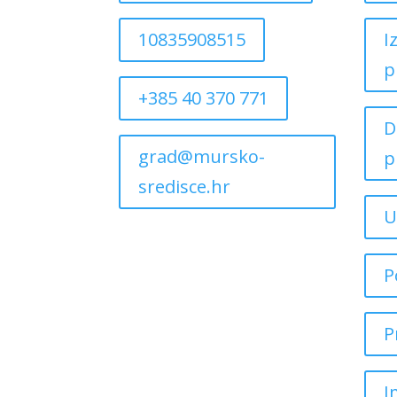
10835908515
I
p
+385 40 370 771
D
grad@mursko-
p
sredisce.hr
U
P
P
I