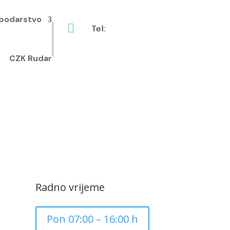
podarstvo

Tel:
+385 40 370 771
CZK Rudar
Radno vrijeme
Pon 07:00 – 16:00 h