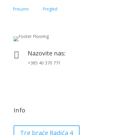
Preuzmi
Pregled
Nazovite nas:

+385 40 370 771
Info
Trg braće Radića 4