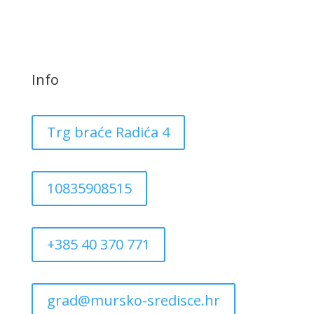
Info
Trg braće Radića 4
10835908515
+385 40 370 771
grad@mursko-sredisce.hr