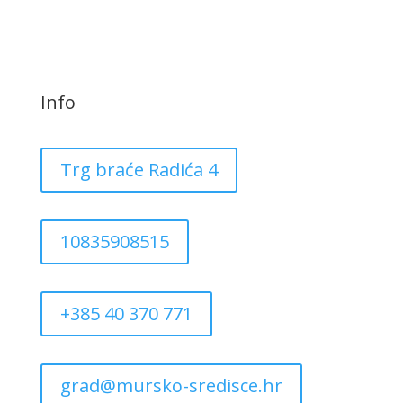
Info
Trg braće Radića 4
10835908515
+385 40 370 771
grad@mursko-sredisce.hr