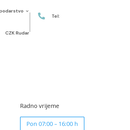
podarstvo

Tel:
+385 40 370 771
CZK Rudar
Radno vrijeme
Pon 07:00 – 16:00 h