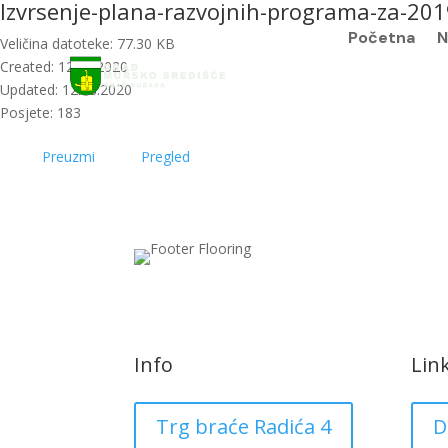
Izvrsenje-plana-razvojnih-programa-za-20
Početna
N
Veličina datoteke: 77.30 KB
Created: 12.08.2020
Updated: 12.08.2020
Posjete: 183
Preuzmi
Pregled
Info
Lin
Trg braće Radića 4
D