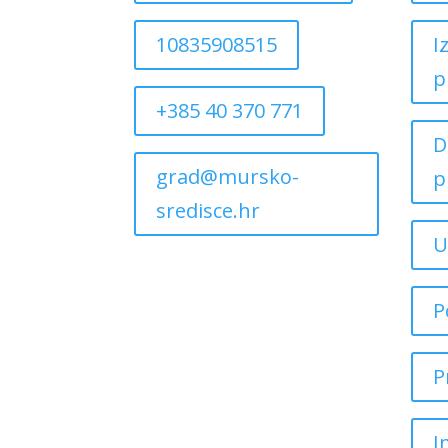
10835908515
I
p
+385 40 370 771
D
grad@mursko-
p
sredisce.hr
U
P
P
I