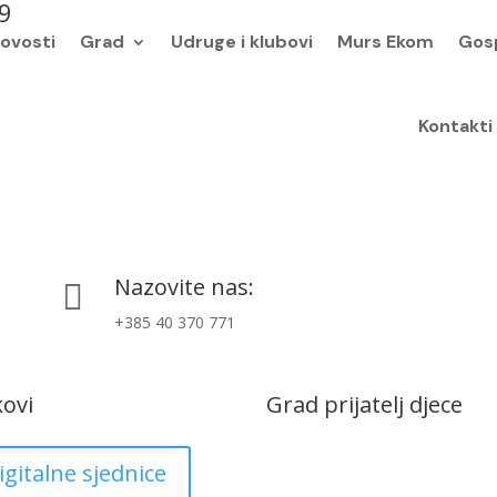
19
ovosti
Grad
Udruge i klubovi
Murs Ekom
Gos
Kontakti
Nazovite nas:

+385 40 370 771
kovi
Grad prijatelj djece
igitalne sjednice