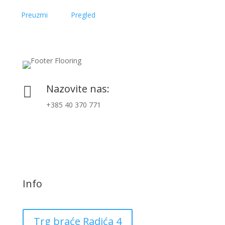
Preuzmi
Pregled
Nazovite nas:

+385 40 370 771
Info
Trg braće Radića 4