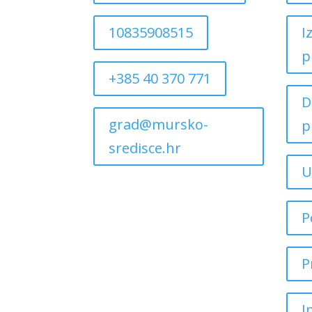
10835908515
I
p
+385 40 370 771
D
grad@mursko-
p
sredisce.hr
U
P
P
I