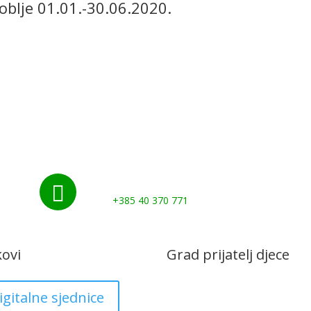
oblje 01.01.-30.06.2020.
Početna
Novosti
Udruge i klubovi
Grad
Kontakti
Gospodarstvo
Nazovite nas:

+385 40 370 771
kovi
Grad prijatelj djece
igitalne sjednice