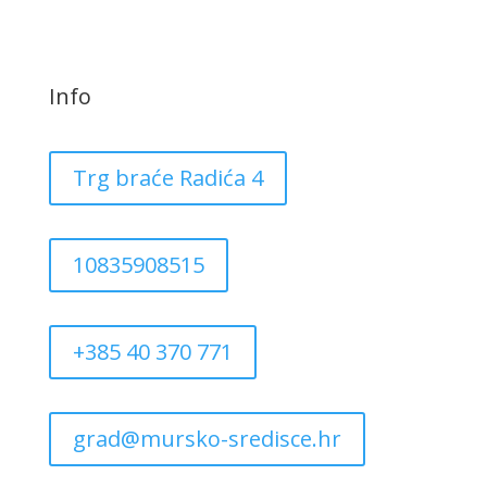
Info
Trg braće Radića 4
10835908515
+385 40 370 771
grad@mursko-sredisce.hr