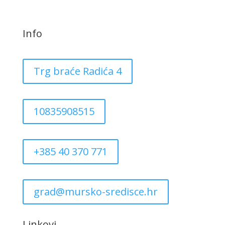
Info
Trg braće Radića 4
10835908515
+385 40 370 771
grad@mursko-sredisce.hr
Linkovi