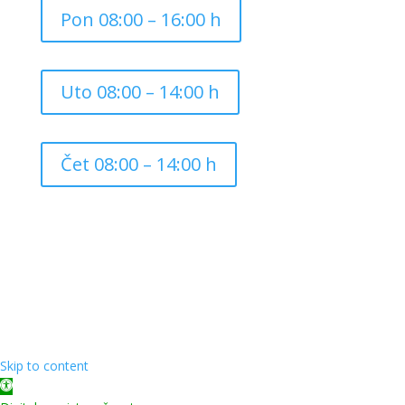
Pon 08:00 – 16:00 h
Uto 08:00 – 14:00 h
Čet 08:00 – 14:00 h
Copyright ©
2026
Grad Mursko Središće | Razvijeno sa
❤️ od
InTeh
Skip to content
Open toolbar