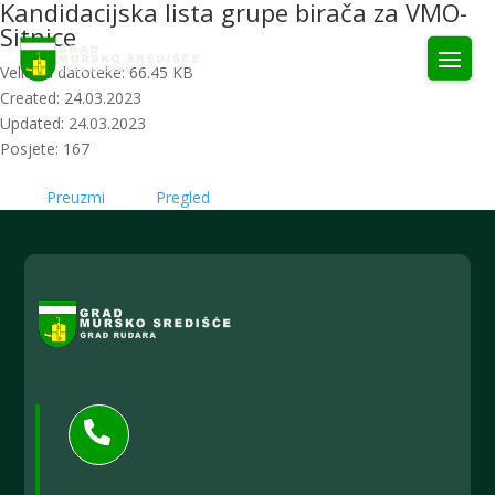
Kandidacijska lista grupe birača za VMO-
Sitnice
Veličina datoteke: 66.45 KB
Created: 24.03.2023
Updated: 24.03.2023
Posjete: 167
Preuzmi
Pregled
