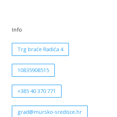
Info
Trg braće Radića 4
10835908515
+385 40 370 771
grad@mursko-sredisce.hr