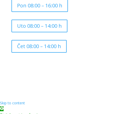
Pon 08:00 – 16:00 h
Uto 08:00 – 14:00 h
Čet 08:00 – 14:00 h
Copyright ©
2026
Grad Mursko Središće | Razvijeno sa
❤️ od
InTeh
Skip to content
Open toolbar