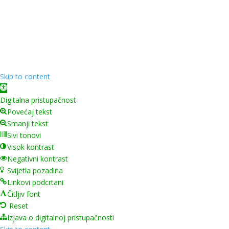
Copyright ©
2026
Grad Mursko Središće | Razvijeno sa
❤️ od
InTeh
Skip to content
Open toolbar
Digitalna pristupačnost
Povećaj tekst
Smanji tekst
Sivi tonovi
Visok kontrast
Negativni kontrast
Svijetla pozadina
Linkovi podcrtani
Čitljiv font
Reset
Izjava o digitalnoj pristupačnosti