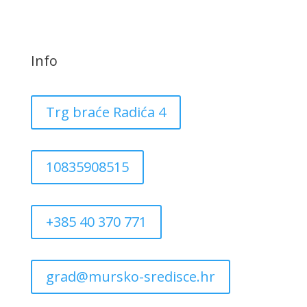
Info
Trg braće Radića 4
10835908515
+385 40 370 771
grad@mursko-sredisce.hr