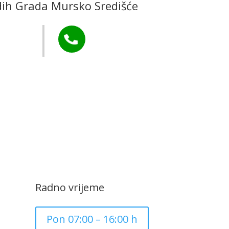
adih Grada Mursko Središće
Murs Ekom
Tel:

+385 40 370 771
CZK Rudar
Radno vrijeme
Pon 07:00 – 16:00 h