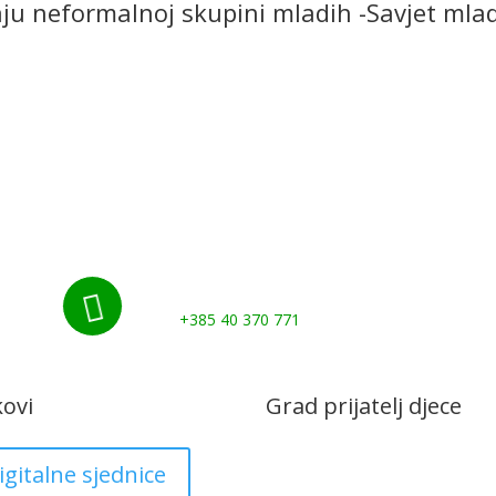
daju neformalnoj skupini mladih -Savjet ml
Početna
Novosti
Udruge i klubovi
Grad
Kontakti
Gospodarstvo
Nazovite nas:

+385 40 370 771
kovi
Grad prijatelj djece
igitalne sjednice