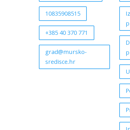
10835908515
I
p
+385 40 370 771
D
grad@mursko-
p
sredisce.hr
U
P
P
I