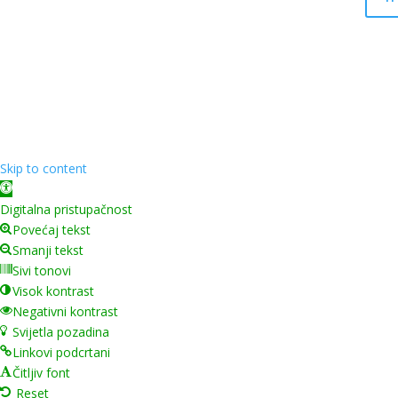
Skip to content
Open toolbar
Digitalna pristupačnost
Povećaj tekst
Smanji tekst
Sivi tonovi
Visok kontrast
Negativni kontrast
Svijetla pozadina
Linkovi podcrtani
Čitljiv font
Reset