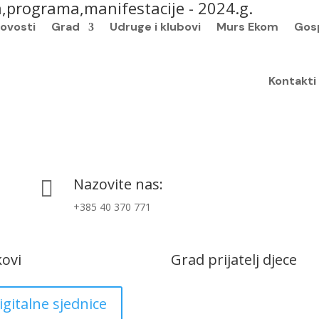
a,programa,manifestacije - 2024.g.
ovosti
Grad
Udruge i klubovi
Murs Ekom
Gos
Kontakti
Nazovite nas:

+385 40 370 771
kovi
Grad prijatelj djece
igitalne sjednice