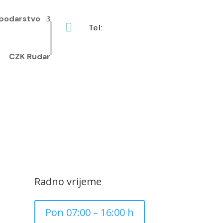
podarstvo

Tel:
+385 40 370 771
CZK Rudar
Radno vrijeme
Pon 07:00 – 16:00 h