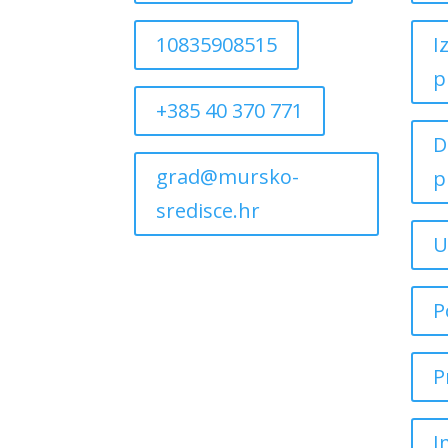
10835908515
I
p
+385 40 370 771
D
grad@mursko-
p
sredisce.hr
U
P
P
I