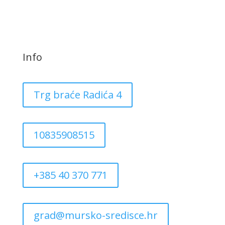
Info
Trg braće Radića 4
10835908515
+385 40 370 771
grad@mursko-sredisce.hr