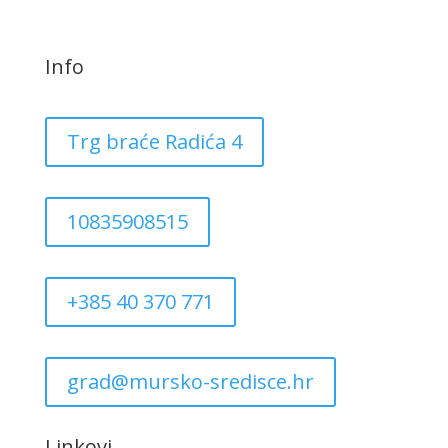
Info
Trg braće Radića 4
10835908515
+385 40 370 771
grad@mursko-sredisce.hr
Linkovi