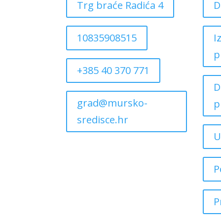
Trg braće Radića 4
D
10835908515
I
p
+385 40 370 771
D
grad@mursko-
p
sredisce.hr
U
P
P