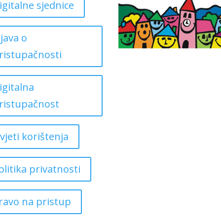
igitalne sjednice
zjava o
ristupačnosti
igitalna
ristupačnost
vjeti korištenja
olitika privatnosti
ravo na pristup