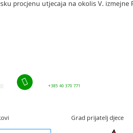
esku procjenu utjecaja na okolis V. izmejn
i
Grad
Udruge i klubovi
Murs Ekom
Gospo
Kontakti
Nazovite nas:

+385 40 370 771
kovi
Grad prijatelj djece