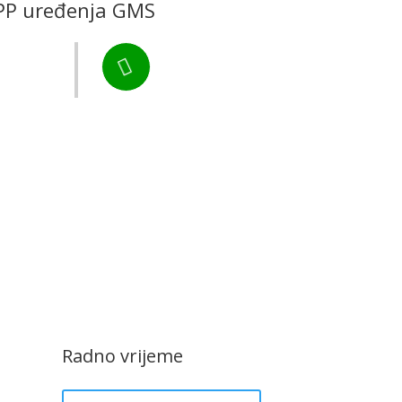
e PP uređenja GMS
darstvo
Tel:

+385 40 370 771
CZK Rudar
Radno vrijeme