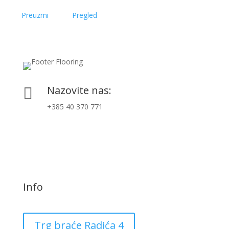
Preuzmi
Pregled
Nazovite nas:

+385 40 370 771
Info
Trg braće Radića 4