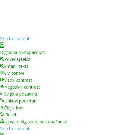
Copyright ©
2026
Grad Mursko Središće | Razvijeno sa
❤️ od
InTeh
Skip to content
Open toolbar
Digitalna pristupačnost
Povećaj tekst
Smanji tekst
Sivi tonovi
Visok kontrast
Negativni kontrast
Svijetla pozadina
Linkovi podcrtani
Čitljiv font
Reset
Izjava o digitalnoj pristupačnosti
Skip to content