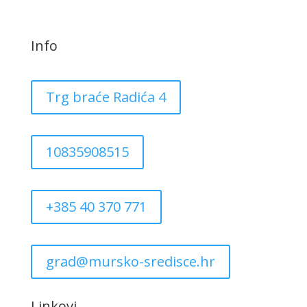
Info
Trg braće Radića 4
10835908515
+385 40 370 771
grad@mursko-sredisce.hr
Linkovi