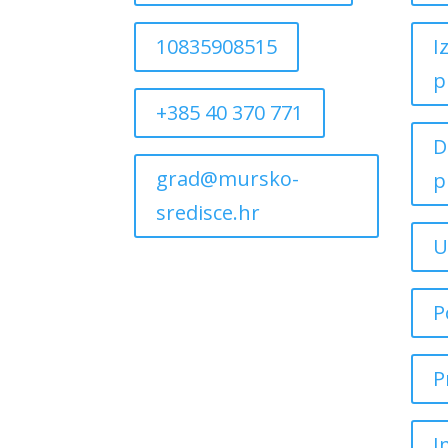
10835908515
I
p
+385 40 370 771
D
grad@mursko-
p
sredisce.hr
U
P
P
I