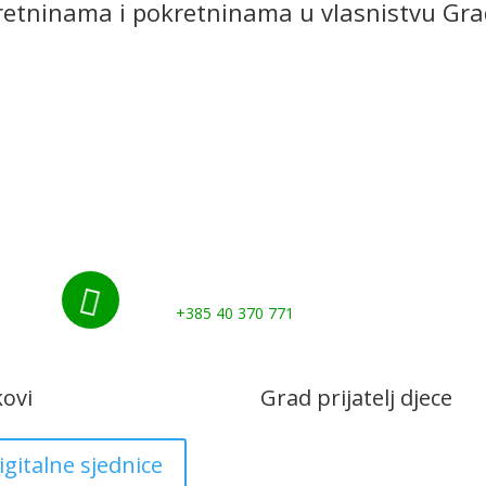
retninama i pokretninama u vlasnistvu Gr
Početna
Novosti
Udruge i klubovi
Grad
Kontakti
Gospodarstvo
Nazovite nas:

+385 40 370 771
kovi
Grad prijatelj djece
igitalne sjednice