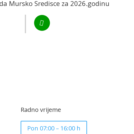
ada Mursko Sredisce za 2026.godinu
Murs Ekom
Tel:

+385 40 370 771
CZK Rudar
Radno vrijeme
Pon 07:00 – 16:00 h