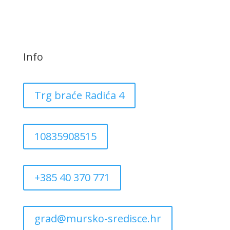
Info
Trg braće Radića 4
10835908515
+385 40 370 771
grad@mursko-sredisce.hr