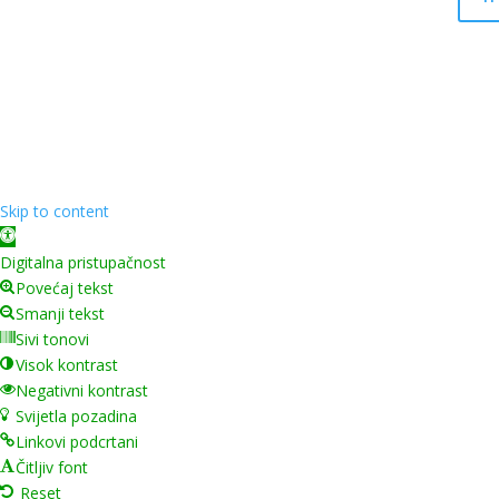
Skip to content
Open toolbar
Digitalna pristupačnost
Povećaj tekst
Smanji tekst
Sivi tonovi
Visok kontrast
Negativni kontrast
Svijetla pozadina
Linkovi podcrtani
Čitljiv font
Reset