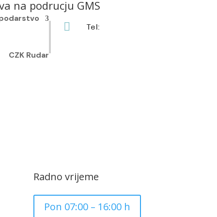
ova na podrucju GMS
podarstvo

Tel:
+385 40 370 771
CZK Rudar
Radno vrijeme
Pon 07:00 – 16:00 h