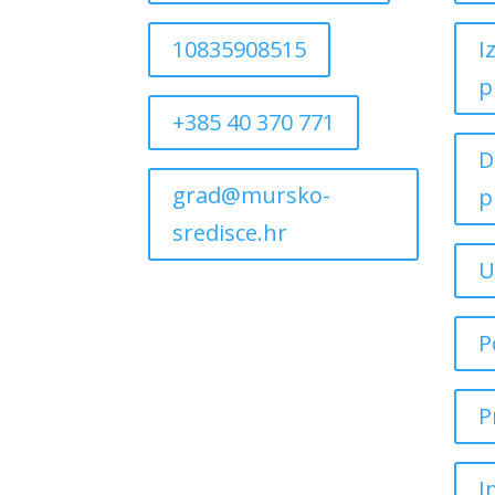
10835908515
I
p
+385 40 370 771
D
grad@mursko-
p
sredisce.hr
U
P
P
I