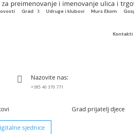
za preimenovanje i imenovanje ulica i trg
ovosti
Grad
Udruge i klubovi
Murs Ekom
Gos
Kontakti
Nazovite nas:

+385 40 370 771
kovi
Grad prijatelj djece
igitalne sjednice