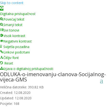
Skip to content
Open toolbar
Digitalna pristupačnost
Povećaj tekst
Smanji tekst
Sivi tonovi
Visok kontrast
Negativni kontrast
Svijetla pozadina
Linkovi podcrtani
Čitljiv font
Reset
Izjava o digitalnoj pristupačnosti
ODLUKA-o-imenovanju-clanova-Socijalnog-
vijeca-GMS
Veličina datoteke: 393.82 KB
Created: 12.08.2020
Updated: 12.08.2020
Posjete: 168