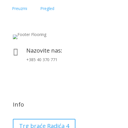
Preuzmi
Pregled
Nazovite nas:

+385 40 370 771
Info
Trg braće Radića 4