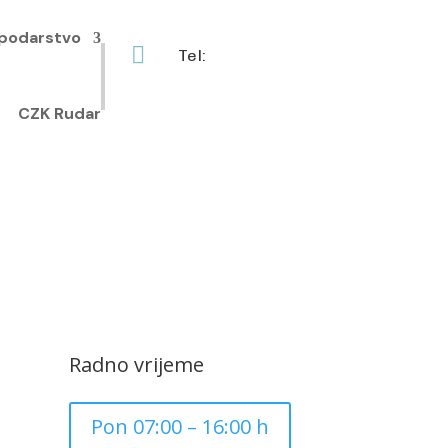
podarstvo

Tel:
+385 40 370 771
CZK Rudar
Radno vrijeme
Pon 07:00 – 16:00 h