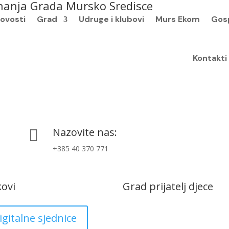
nanja Grada Mursko Sredisce
ovosti
Grad
Udruge i klubovi
Murs Ekom
Gos
Kontakti
Nazovite nas:

+385 40 370 771
kovi
Grad prijatelj djece
igitalne sjednice