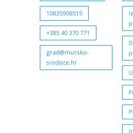
10835908515
I
p
+385 40 370 771
D
grad@mursko-
p
sredisce.hr
U
P
P
I