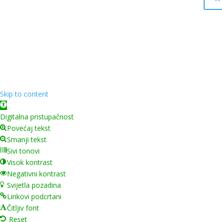
Skip to content
Open toolbar
Digitalna pristupačnost
Povećaj tekst
Smanji tekst
Sivi tonovi
Visok kontrast
Negativni kontrast
Svijetla pozadina
Linkovi podcrtani
Čitljiv font
Reset