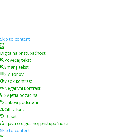
Copyright ©
2026
Grad Mursko Središće | Razvijeno sa
❤️ od
InTeh
Skip to content
Open toolbar
Digitalna pristupačnost
Povećaj tekst
Smanji tekst
Sivi tonovi
Visok kontrast
Negativni kontrast
Svijetla pozadina
Linkovi podcrtani
Čitljiv font
Reset
Izjava o digitalnoj pristupačnosti
Skip to content