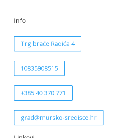
Info
Trg braće Radića 4
10835908515
+385 40 370 771
grad@mursko-sredisce.hr
Linkovi