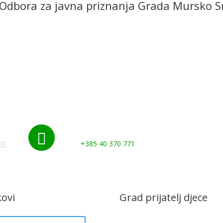
Odbora za javna priznanja Grada Mursko S
Udruge i klubovi
Murs Ekom
Grad
Gospod
Kontakti
Nazovite nas:

+385 40 370 771
kovi
Grad prijatelj djece