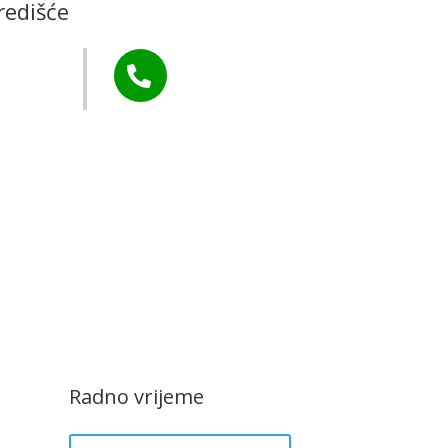
redišće
arstvo
Tel:

+385 40 370 771
CZK Rudar
Radno vrijeme