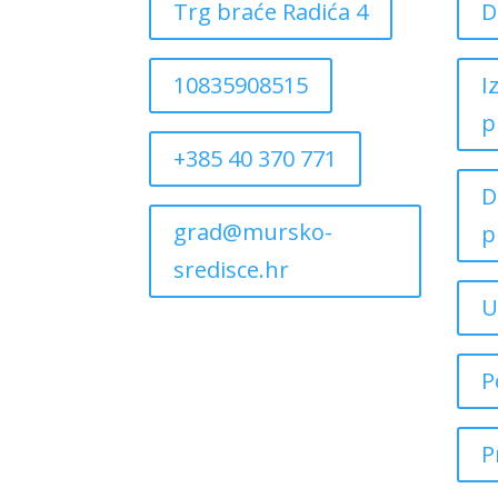
Trg braće Radića 4
D
10835908515
I
p
+385 40 370 771
D
grad@mursko-
p
sredisce.hr
U
P
P