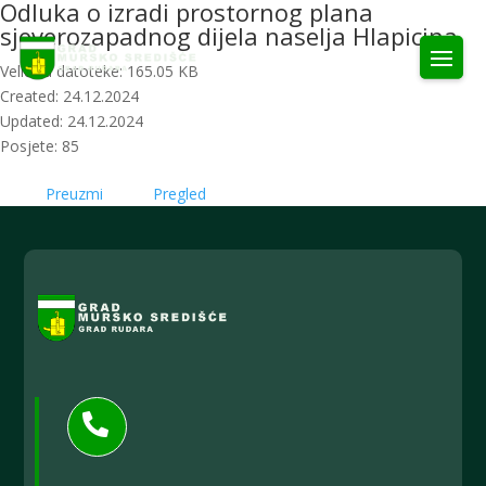
Odluka o izradi prostornog plana
sjeverozapadnog dijela naselja Hlapicina
Veličina datoteke: 165.05 KB
Created: 24.12.2024
Updated: 24.12.2024
Posjete: 85
Preuzmi
Pregled
