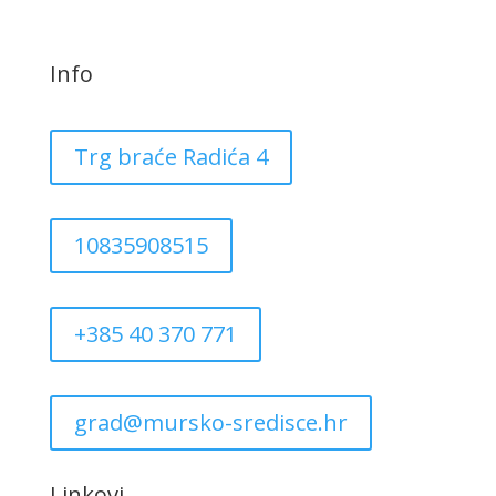
Info
Trg braće Radića 4
10835908515
+385 40 370 771
grad@mursko-sredisce.hr
Linkovi