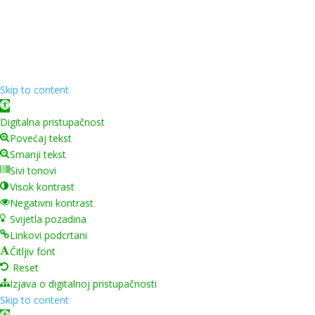
Copyright ©
2026
Grad Mursko Središće | Razvijeno sa
❤️ od
InTeh
Skip to content
Open toolbar
Digitalna pristupačnost
Povećaj tekst
Smanji tekst
Sivi tonovi
Visok kontrast
Negativni kontrast
Svijetla pozadina
Linkovi podcrtani
Čitljiv font
Reset
Izjava o digitalnoj pristupačnosti
Skip to content