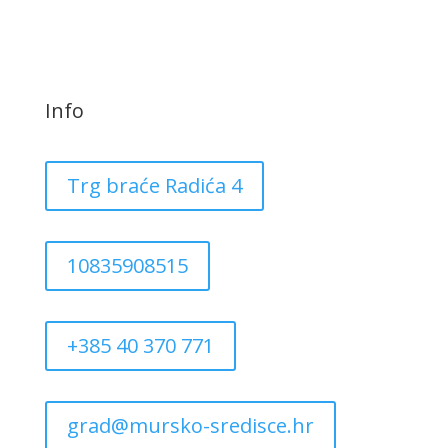
Info
Trg braće Radića 4
10835908515
+385 40 370 771
grad@mursko-sredisce.hr