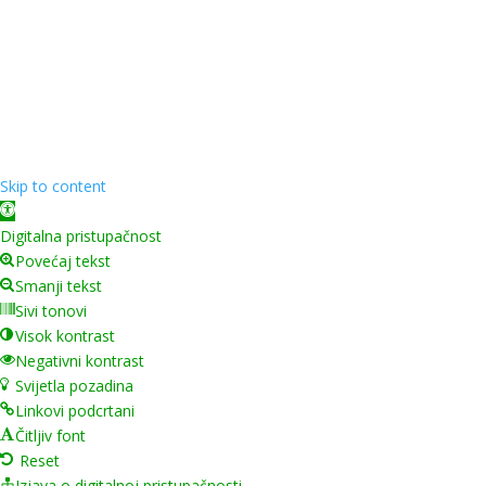
Copyright ©
2026
Grad Mursko Središće | Razvijeno sa
❤️ od
InTeh
Skip to content
Open toolbar
Digitalna pristupačnost
Povećaj tekst
Smanji tekst
Sivi tonovi
Visok kontrast
Negativni kontrast
Svijetla pozadina
Linkovi podcrtani
Čitljiv font
Reset
Izjava o digitalnoj pristupačnosti