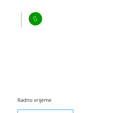
darstvo
Tel:

+385 40 370 771
CZK Rudar
Radno vrijeme