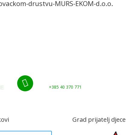
rgovackom-drustvu-MURS-EKOM-d.o.o.
i
Grad
Udruge i klubovi
Murs Ekom
Gospo
Kontakti
Nazovite nas:

+385 40 370 771
kovi
Grad prijatelj djece