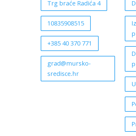
Trg braće Radića 4
D
10835908515
I
p
+385 40 370 771
D
grad@mursko-
p
sredisce.hr
U
P
P