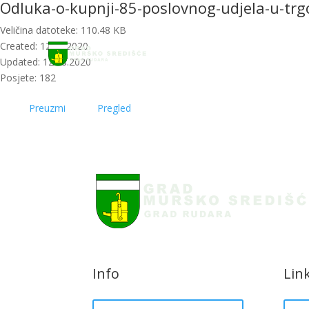
Odluka-o-kupnji-85-poslovnog-udjela-u-t
Početna
Novost
Veličina datoteke: 110.48 KB
Created: 12.08.2020
Updated: 12.08.2020
Posjete: 182
Preuzmi
Pregled
Info
Lin