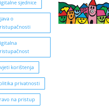
igitalne sjednice
zjava o
ristupačnosti
igitalna
ristupačnost
vjeti korištenja
olitika privatnosti
ravo na pristup