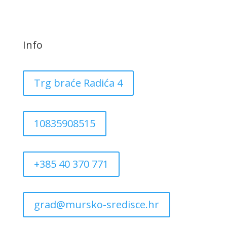
Info
Trg braće Radića 4
10835908515
+385 40 370 771
grad@mursko-sredisce.hr