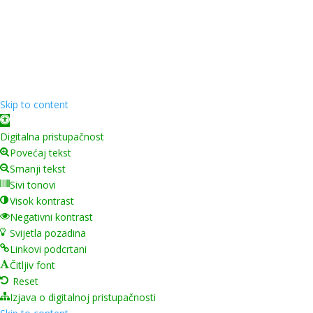
Copyright ©
2026
Grad Mursko Središće | Razvijeno sa
❤️ od
InTeh
Skip to content
Open toolbar
Digitalna pristupačnost
Povećaj tekst
Smanji tekst
Sivi tonovi
Visok kontrast
Negativni kontrast
Svijetla pozadina
Linkovi podcrtani
Čitljiv font
Reset
Izjava o digitalnoj pristupačnosti