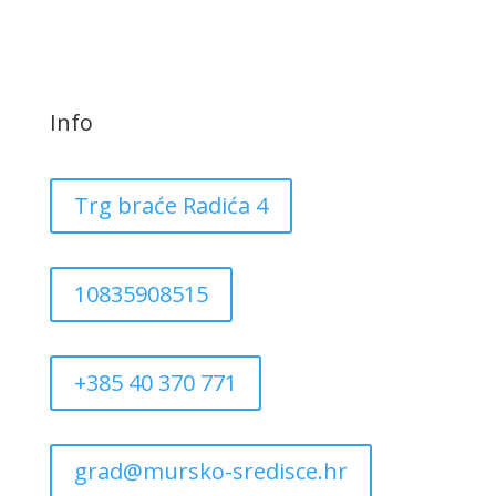
Info
Trg braće Radića 4
10835908515
+385 40 370 771
grad@mursko-sredisce.hr