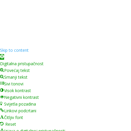
Copyright ©
2026
Grad Mursko Središće | Razvijeno sa
❤️ od
InTeh
Skip to content
Open toolbar
Digitalna pristupačnost
Povećaj tekst
Smanji tekst
Sivi tonovi
Visok kontrast
Negativni kontrast
Svijetla pozadina
Linkovi podcrtani
Čitljiv font
Reset
Izjava o digitalnoj pristupačnosti