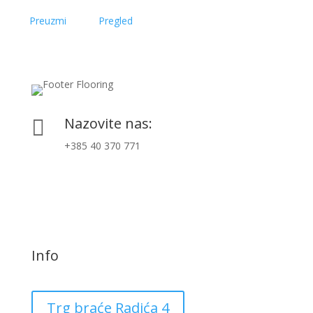
Preuzmi
Pregled
Nazovite nas:

+385 40 370 771
Info
Trg braće Radića 4