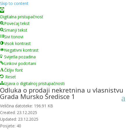
Skip to content
Open toolbar
Digitalna pristupačnost
Povećaj tekst
Smanji tekst
Sivi tonovi
Visok kontrast
Negativni kontrast
Svijetla pozadina
Linkovi podcrtani
Čitljiv font
Reset
Izjava o digitalnoj pristupačnosti
Odluka o prodaji nekretnina u vlasnistvu
Grada Mursko Sredisce 1
Veličina datoteke: 196.91 KB
Created: 23.12.2025
Updated: 23.12.2025
Posjete: 40