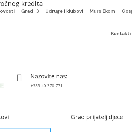
ročnog kredita
ovosti
Grad
Udruge i klubovi
Murs Ekom
Gos
Kontakti
Nazovite nas:

+385 40 370 771
kovi
Grad prijatelj djece