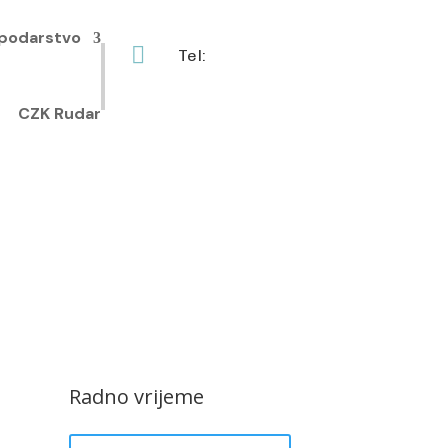
podarstvo

Tel:
+385 40 370 771
CZK Rudar
Radno vrijeme