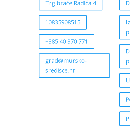
Trg braće Radića 4
D
10835908515
I
p
+385 40 370 771
D
grad@mursko-
p
sredisce.hr
U
P
P