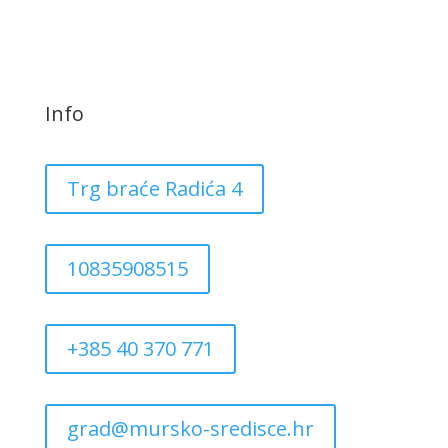
Info
Trg braće Radića 4
10835908515
+385 40 370 771
grad@mursko-sredisce.hr