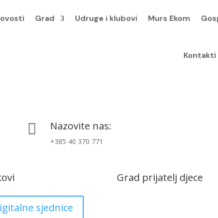
ovosti
Grad
Udruge i klubovi
Murs Ekom
Gos
Kontakti
Nazovite nas:

+385 40 370 771
kovi
Grad prijatelj djece
igitalne sjednice