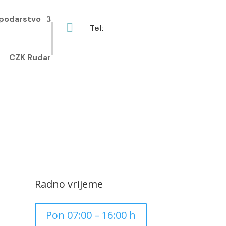
podarstvo

Tel:
+385 40 370 771
CZK Rudar
Radno vrijeme
Pon 07:00 – 16:00 h