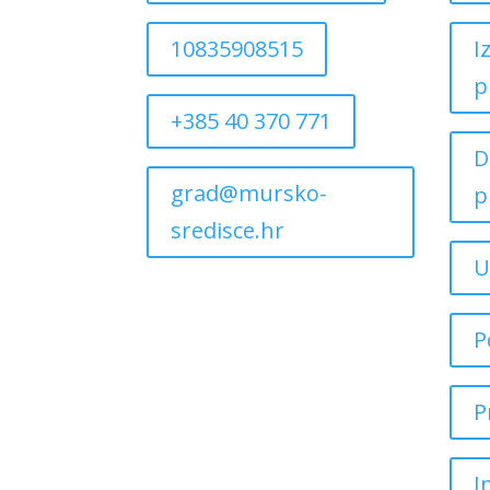
10835908515
I
p
+385 40 370 771
D
grad@mursko-
p
sredisce.hr
U
P
P
I