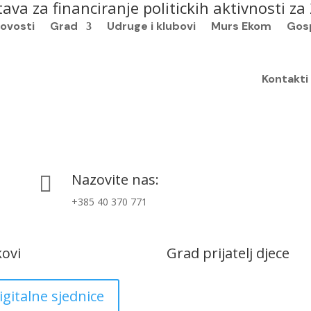
ava za financiranje politickih aktivnosti z
ovosti
Grad
Udruge i klubovi
Murs Ekom
Gos
Kontakti
Nazovite nas:

+385 40 370 771
kovi
Grad prijatelj djece
igitalne sjednice