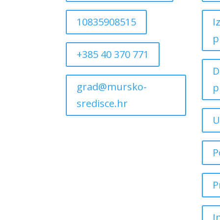
10835908515
I
p
+385 40 370 771
D
grad@mursko-
p
sredisce.hr
U
P
P
I