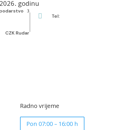
a 2026. godinu
podarstvo

Tel:
+385 40 370 771
CZK Rudar
Radno vrijeme
Pon 07:00 – 16:00 h